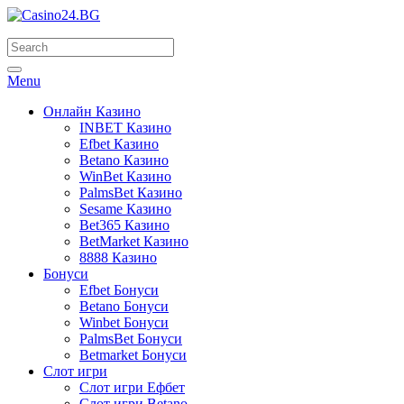
Menu
Онлайн Казино
INBET Казино
Efbet Казино
Betano Казино
WinBet Казино
PalmsBet Казино
Sesame Казино
Bet365 Казино
BetMarket Казино
8888 Казино
Бонуси
Efbet Бонуси
Betano Бонуси
Winbet Бонуси
PalmsBet Бонуси
Betmarket Бонуси
Слот игри
Слот игри Ефбет
Слот игри Betano