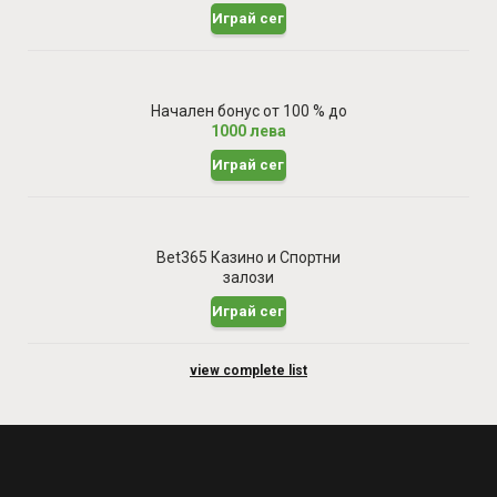
Играй сега
Начален бонус от 100 % до
1000 лева
Играй сега
Bet365 Казино и Спортни
залози
Играй сега
view complete list