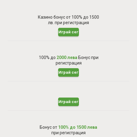
Казино бонус от 100% до 1500
лв. при регистрация
Играй сега
100% до
2000 лева
Бонус при
регистрация
Играй сега
Играй сега
Бонус от
100% до 1500 лева
при регистрация