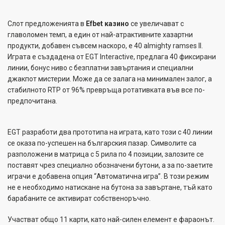
Слот предложенията в
Efbet казино
се увеличават с
главоломен темп, а един от най-атрактивните хазартни
продукти, добавен съвсем наскоро, е 40 almighty ramses II.
Играта е създадена от EGT Interactive, предлага 40 фиксирани
линии, бонус ниво с безплатни завъртания и специални
джакпот мистерии. Може да се залага на минимален залог, а
стабилното RTP от 96% превръща ротативката във все по-
предпочитана.
EGT разработи два прототипа на играта, като този с 40 линии
се оказа по-успешен на българския пазар. Символите са
разположени в матрица с 5 рила по 4 позиции, залозите се
поставят чрез специално обозначени бутони, а за по-заетите
играчи е добавена опция “Автоматична игра”. В този режим
не е необходимо натискане на бутона за завъртане, тъй като
барабаните се активират собственоръчно.
Участват общо 11 карти, като най-силен елемент е фараонът.