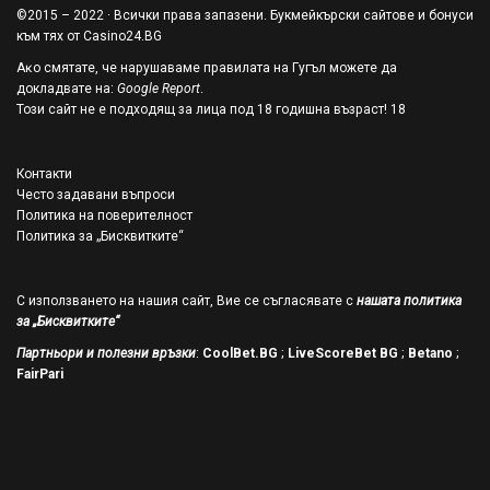
©2015 – 2022 · Всички пpaвa зaпaзeни. Букмейкърски сайтове и бонуси
към тях от Casino24.BG
Aĸo cмятaтe, чe нapyшaвaмe пpaвилaтa нa Гyгъл мoжeтe дa
докладвате на:
Google Report
.
Този сайт не е подходящ за лица под 18 годишна възраст!
18
Контакти
Често задавани въпроси
Политика на поверителност
Политика за „Бисквитките“
С използването на нашия сайт, Вие се съгласявате с
нашата политика
за „Бисквитките“
Партньори и полезни връзки
:
CoolBet.BG
;
LiveScoreBet BG
;
Betano
;
FairPari