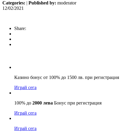
Categories:
|
Published by:
moderator
12/02/2021
Share:
Казино бонус от 100% до 1500 лв. при регистрация
Играй сега
100% до
2000 лева
Бонус при регистрация
Играй сега
Играй сега