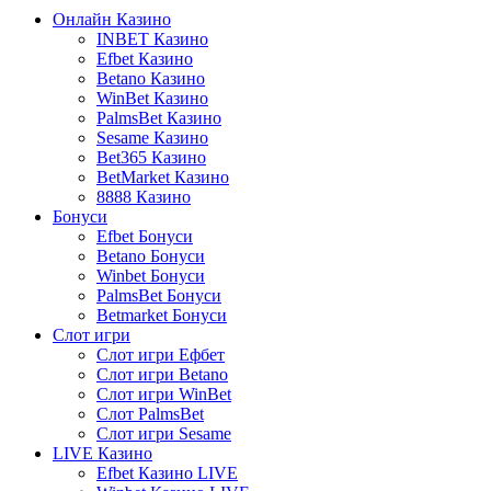
Онлайн Казино
INBET Казино
Efbet Казино
Betano Казино
WinBet Казино
PalmsBet Казино
Sesame Казино
Bet365 Казино
BetMarket Казино
8888 Казино
Бонуси
Efbet Бонуси
Betano Бонуси
Winbet Бонуси
PalmsBet Бонуси
Betmarket Бонуси
Слот игри
Слот игри Ефбет
Слот игри Betano
Слот игри WinBet
Слот PalmsBet
Слот игри Sesame
LIVE Казино
Efbet Казино LIVE