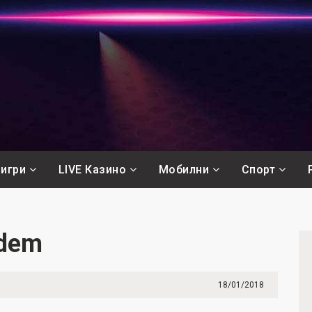
 игри
LIVE Казино
Мобилни
Спорт
ldem
18/01/2018