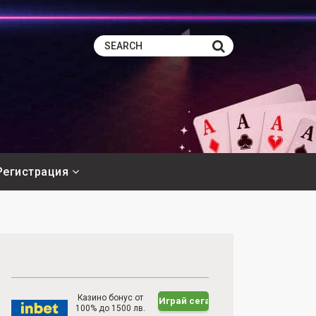
Регистрация
Казино бонус от
Играй сега
100% до 1500 лв.