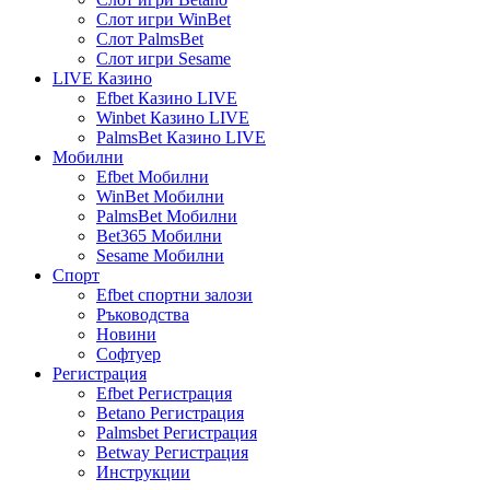
Слот игри WinBet
Слот PalmsBet
Слот игри Sesame
LIVE Казино
Efbet Казино LIVE
Winbet Казино LIVE
PalmsBet Казино LIVE
Мобилни
Efbet Мобилни
WinBet Мобилни
PalmsBet Мобилни
Bet365 Мобилни
Sesame Мобилни
Спорт
Efbet спортни залози
Ръководства
Новини
Софтуер
Регистрация
Efbet Регистрация
Betano Регистрация
Palmsbet Регистрация
Betway Регистрация
Инструкции