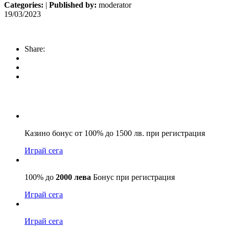
Categories:
|
Published by:
moderator
19/03/2023
Share:
Казино бонус от 100% до 1500 лв. при регистрация
Играй сега
100% до
2000 лева
Бонус при регистрация
Играй сега
Играй сега