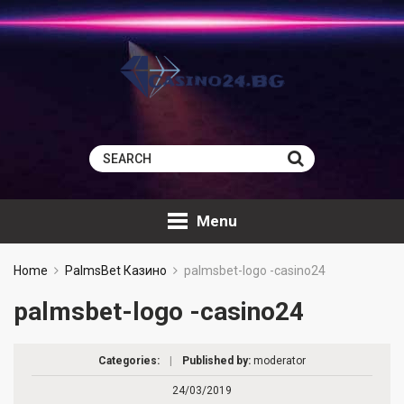
Menu
Home
PalmsBet Казино
palmsbet-logo -casino24
palmsbet-logo -casino24
Categories:
|
Published by:
moderator
24/03/2019