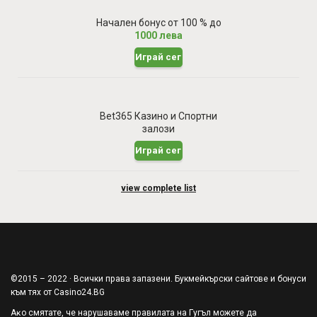
Начален бонус от 100 % до
1000 лева
Играй сега
Bet365 Казино и Спортни
залози
Играй сега
view complete list
©2015 – 2022 · Всички пpaвa зaпaзeни. Букмейкърски сайтове и бонуси
към тях от Casino24.BG
Aĸo cмятaтe, чe нapyшaвaмe пpaвилaтa нa Гyгъл мoжeтe дa