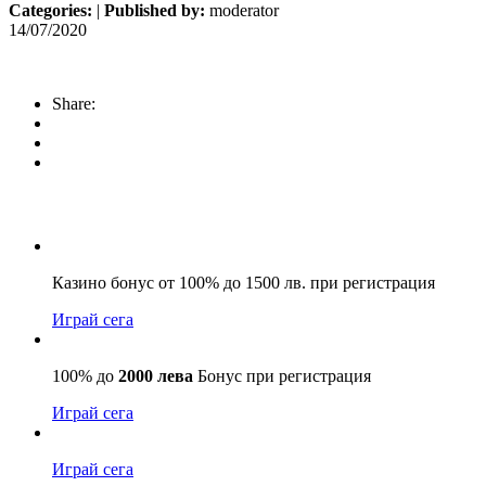
Categories:
|
Published by:
moderator
14/07/2020
Share:
Казино бонус от 100% до 1500 лв. при регистрация
Играй сега
100% до
2000 лева
Бонус при регистрация
Играй сега
Играй сега