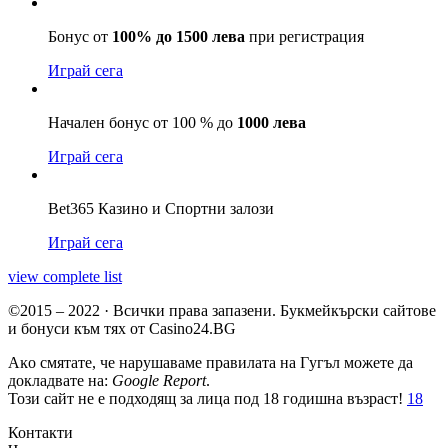
Бонус от
100% до 1500 лева
при регистрация
Играй сега
Начален бонус от 100 % до
1000 лева
Играй сега
Bet365 Казино и Спортни залози
Играй сега
view complete list
©2015 – 2022 · Всички пpaвa зaпaзeни. Букмейкърски сайтове
и бонуси към тях от Casino24.BG
Aĸo cмятaтe, чe нapyшaвaмe пpaвилaтa нa Гyгъл мoжeтe дa
докладвате на:
Google Report
.
Този сайт не е подходящ за лица под 18 годишна възраст!
18
Контакти