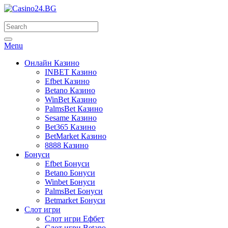
Menu
Онлайн Казино
INBET Казино
Efbet Казино
Betano Казино
WinBet Казино
PalmsBet Казино
Sesame Казино
Bet365 Казино
BetMarket Казино
8888 Казино
Бонуси
Efbet Бонуси
Betano Бонуси
Winbet Бонуси
PalmsBet Бонуси
Betmarket Бонуси
Слот игри
Слот игри Ефбет
Слот игри Betano