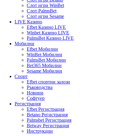
Слот игри WinBet
Слот PalmsBet
Слот игри Sesame
LIVE Казино
Efbet Казино LIVE
Winbet Казино LIVE
PalmsBet Казино LIVE
Мобилни
Efbet Мобилни
WinBet Мобилни
PalmsBet Мобилни
Bet365 Мобилни
Sesame Мобилни
Спорт
Efbet спортни залози
Ръководства
Новини
Софтуер
Регистрация
Efbet Регистрация
Betano Регистрация
Palmsbet Регистрация
Betway Регистрация
Инструкции