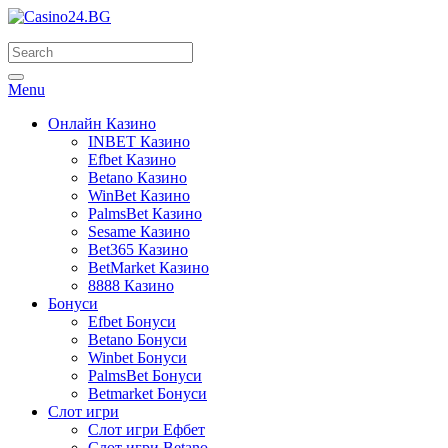
Menu
Онлайн Казино
INBET Казино
Efbet Казино
Betano Казино
WinBet Казино
PalmsBet Казино
Sesame Казино
Bet365 Казино
BetMarket Казино
8888 Казино
Бонуси
Efbet Бонуси
Betano Бонуси
Winbet Бонуси
PalmsBet Бонуси
Betmarket Бонуси
Слот игри
Слот игри Ефбет
Слот игри Betano