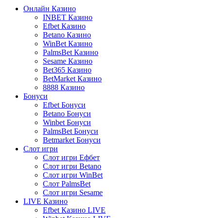
Онлайн Казино
INBET Казино
Efbet Казино
Betano Казино
WinBet Казино
PalmsBet Казино
Sesame Казино
Bet365 Казино
BetMarket Казино
8888 Казино
Бонуси
Efbet Бонуси
Betano Бонуси
Winbet Бонуси
PalmsBet Бонуси
Betmarket Бонуси
Слот игри
Слот игри Ефбет
Слот игри Betano
Слот игри WinBet
Слот PalmsBet
Слот игри Sesame
LIVE Казино
Efbet Казино LIVE