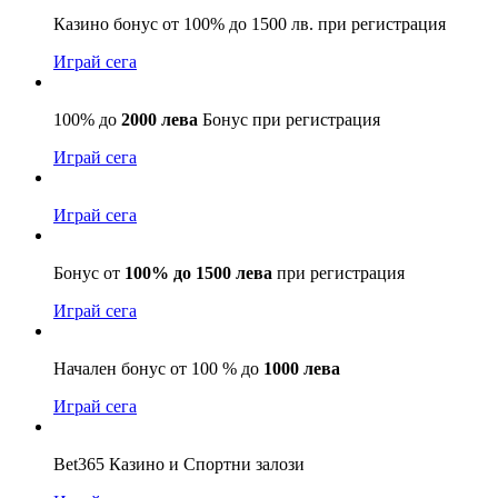
Казино бонус от 100% до 1500 лв. при регистрация
Играй сега
100% до
2000 лева
Бонус при регистрация
Играй сега
Играй сега
Бонус от
100% до 1500 лева
при регистрация
Играй сега
Начален бонус от 100 % до
1000 лева
Играй сега
Bet365 Казино и Спортни залози