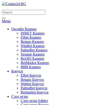
Menu
Онлайн Казино
INBET Казино
Efbet Казино
Betano Казино
WinBet Казино
PalmsBet Казино
Sesame Казино
Bet365 Казино
BetMarket Казино
8888 Казино
Бонуси
Efbet Бонуси
Betano Бонуси
Winbet Бонуси
PalmsBet Бонуси
Betmarket Бонуси
Слот игри
Слот игри Ефбет
Слот игри Betano