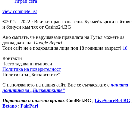
Играй сега
view complete list
©2015 – 2022 · Всички пpaвa зaпaзeни. Букмейкърски сайтове
и бонуси към тях от Casino24.BG
Aĸo cмятaтe, чe нapyшaвaмe пpaвилaтa нa Гyгъл мoжeтe дa
докладвате на:
Google Report
.
Този сайт не е подходящ за лица под 18 годишна възраст!
18
Контакти
Често задавани въпроси
Политика на поверителност
Политика за „Бисквитките“
С използването на нашия сайт, Вие се съгласявате с
нашата
политика за „Бисквитките“
Партньори и полезни връзки
:
CoolBet.BG
;
LiveScoreBet BG
;
Betano
;
FairPari