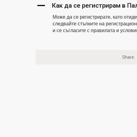
A
Как да се регистрирам в П
Може да се регистрирате, като отид
следвайте стъпките на регистрацион
и се съгласите с правилата и услови
Share: