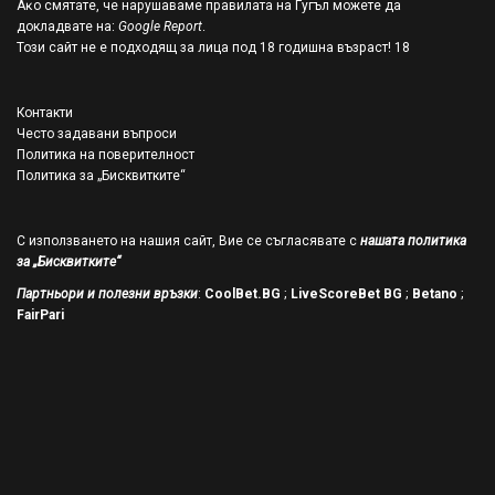
Aĸo cмятaтe, чe нapyшaвaмe пpaвилaтa нa Гyгъл мoжeтe дa
докладвате на:
Google Report
.
Този сайт не е подходящ за лица под 18 годишна възраст!
18
Контакти
Често задавани въпроси
Политика на поверителност
Политика за „Бисквитките“
С използването на нашия сайт, Вие се съгласявате с
нашата политика
за „Бисквитките“
Партньори и полезни връзки
:
CoolBet.BG
;
LiveScoreBet BG
;
Betano
;
FairPari